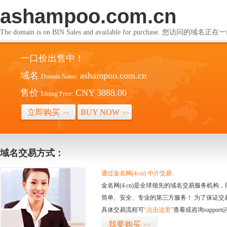
ashampoo.com.cn
The domain is on BIN Sales and available for purchase. 您访问的
一口价出售中！
域名
ashampoo.com.cn
Domain Name:
售价
CNY 3888.00
Listing Price:
立即购买
BUY NOW
>>
>>
域名交易方式：
通过金名网(4.cn) 中介交易
金名网(4.cn)是全球领先的域名交易服务机
简单、安全、专业的第三方服务！ 为了保证交
具体交易流程可
“点击这里”
查看或咨询support@
我要购买
>>