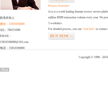
Process Overview:
4.cn is a world leading domain escrow service plat
million RMB transaction volume every year. We promi
联系所有人
5 workdays.
微信：15810106080
For detailed process, you can
“visit here”
or contact
QQ：780231698
BUY NOW
EMAIL：
>>
15810106080@163.com
电话：15810106080
Copyright © 1998 - 2016
51La